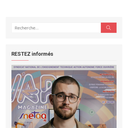
Recherche
Recherc
pour :
RESTEZ informés