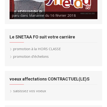
paru dans Marianne du 16 février 2018
paru dans Marianne du 23 février 2018
Le SNETAA FO suit votre carrière
promotion à la HORS CLASSE
promotion d’échelons
voeux affectations CONTRACTUEL(LE)S
saisissez vos voeux