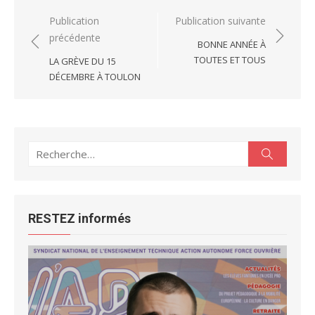
Navigation
Publication
Publication suivante
précédente
de
BONNE ANNÉE À
l’article
TOUTES ET TOUS
LA GRÈVE DU 15
DÉCEMBRE À TOULON
Recherche
Recherc
pour :
RESTEZ informés