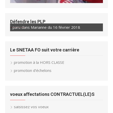
Défendre les PLP
paru dans Marianne du 16 février 2018
paru dans Marianne du 23 février 2018
Le SNETAA FO suit votre carrière
promotion à la HORS CLASSE
promotion d’échelons
voeux affectations CONTRACTUEL(LE)S
saisissez vos voeux