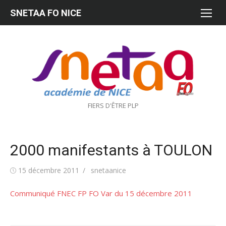
Aller
SNETAA FO NICE
au
contenu
FIERS D'ÊTRE PLP
2000 manifestants à TOULON
Publié
Auteur/autrice
15 décembre 2011
snetaanice
le
Communiqué FNEC FP FO Var du 15 décembre 2011