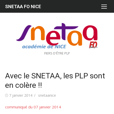
Aller
SNETAA FO NICE
au
contenu
FIERS D'ÊTRE PLP
Avec le SNETAA, les PLP sont
en colère !!
Publié
Auteur/autrice
7 janvier 2014
snetaanice
le
communiqué du 07 janvier 2014