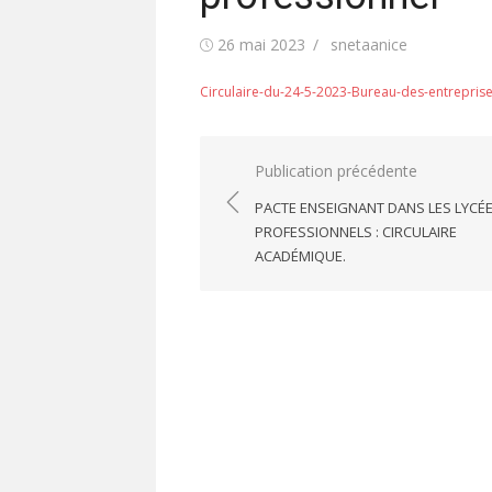
Publié
Auteur/autrice
26 mai 2023
snetaanice
le
Circulaire-du-24-5-2023-Bureau-des-entreprise
Navigation
Publication précédente
de
PACTE ENSEIGNANT DANS LES LYCÉ
l’article
PROFESSIONNELS : CIRCULAIRE
ACADÉMIQUE.