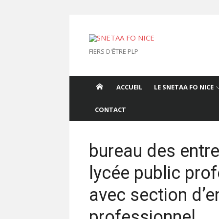
Aller
au
contenu
FIERS D'ÊTRE PLP
ACCUEIL
LE SNETAA FO NICE
CONTACT
bureau des entr
lycée public pro
avec section d’
professionnel