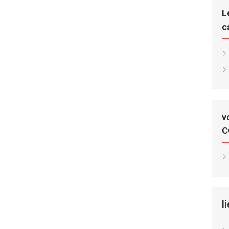
L
c
v
C
l