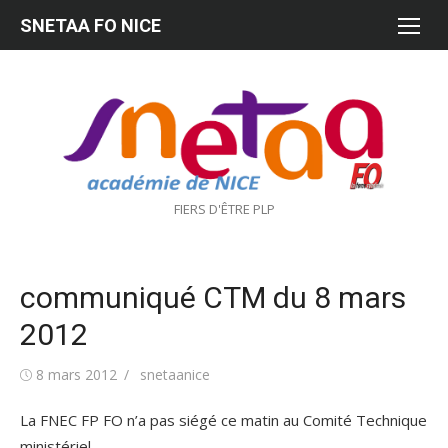
Aller
SNETAA FO NICE
au
contenu
FIERS D'ÊTRE PLP
communiqué CTM du 8 mars
2012
Publié
Auteur/autrice
8 mars 2012
snetaanice
le
La FNEC FP FO n’a pas siégé ce matin au Comité Technique
ministériel.