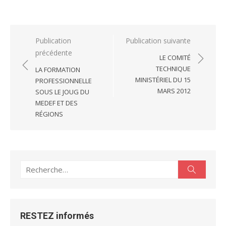
Navigation
Publication
Publication suivante
précédente
de
LE COMITÉ
l’article
TECHNIQUE
LA FORMATION
MINISTÉRIEL DU 15
PROFESSIONNELLE
MARS 2012
SOUS LE JOUG DU
MEDEF ET DES
RÉGIONS
Recherche
Recherc
pour :
RESTEZ informés