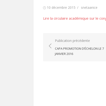
Publié
Auteur/autrice
10 décembre 2015
snetaanice
le
Lire la circulaire académique sur le c
Navigation
Publication précédente
de
CAPA PROMOTION D’ÉCHELON LE 7
l’article
JANVIER 2016