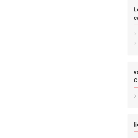
L
c
v
C
l