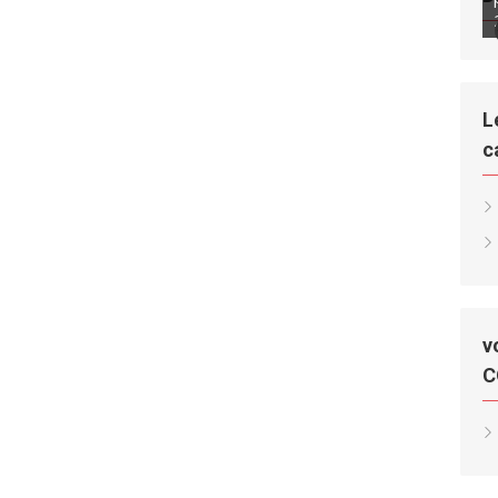
L
c
v
C