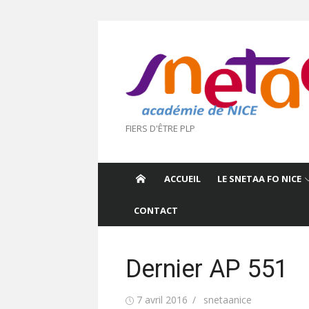
Aller
au
contenu
FIERS D'ÊTRE PLP
ACCUEIL
LE SNETAA FO NICE
CONTACT
Dernier AP 551
Publié
Auteur/autrice
7 avril 2016
snetaanice