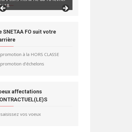
2018
2018
e SNETAA FO suit votre
arrière
promotion à la HORS CLASSE
promotion d’échelons
oeux affectations
ONTRACTUEL(LE)S
saisissez vos voeux