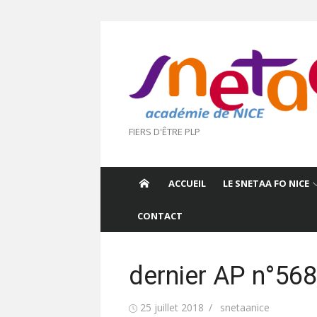
Aller
au
contenu
FIERS D'ÊTRE PLP
ACCUEIL
LE SNETAA FO NICE
CONTACT
dernier AP n°568
Publié
Auteur/autrice
25 juillet 2018
snetaanice