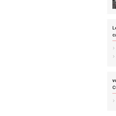
L
c
v
C