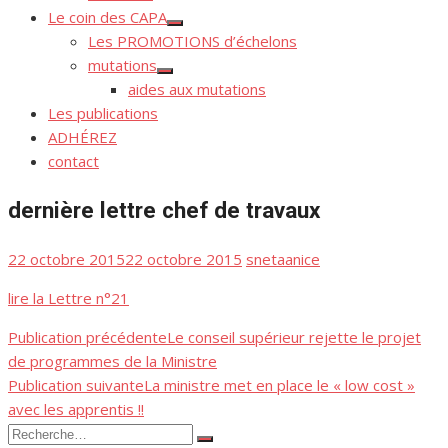
Le coin des CAPA
Afficher
Les PROMOTIONS d’échelons
le
sous-
mutations
menu
Afficher
aides aux mutations
le
sous-
Les publications
menu
ADHÉREZ
contact
dernière lettre chef de travaux
Publié
Auteur/autrice
22 octobre 2015
22 octobre 2015
snetaanice
le
lire la Lettre n°21
Publication précédente
Le conseil supérieur rejette le projet
Navigation
de programmes de la Ministre
de
Publication suivante
La ministre met en place le « low cost »
avec les apprentis !!
l’article
Recherche
Rechercher