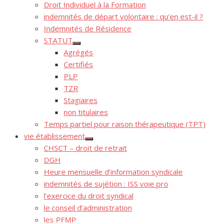
Droit Individuel à la Formation
indemnités de départ volontaire : qu’en est-il ?
Indemnités de Résidence
STATUT
Afficher
Agrégés
le
sous-
Certifiés
menu
PLP
TZR
Stagiaires
non titulaires
Temps partiel pour raison thérapeutique (TPT)
vie établissement
Afficher
CHSCT – droit de retrait
le
sous-
DGH
menu
Heure mensuelle d’information syndicale
indemnités de sujétion : ISS voie pro
l’exercice du droit syndical
le conseil d’administration
les PFMP