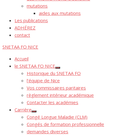
mutations
aides aux mutations
Les publications
ADHÉREZ
contact
SNETAA FO NICE
Accueil
le SNETAA FO NICE
Afficher
Historique du SNETAA FO
le
sous-
l’équipe de Nice
menu
Vos commissaires paritaires
règlement intérieur académique
Contacter les académies
Carrière
Afficher
Congé Longue Maladie (CLM)
le
sous-
Congés de formation professionnelle
menu
demandes diverses