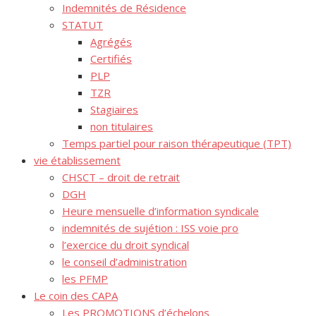
Indemnités de Résidence
STATUT
Agrégés
Certifiés
PLP
TZR
Stagiaires
non titulaires
Temps partiel pour raison thérapeutique (TPT)
vie établissement
CHSCT – droit de retrait
DGH
Heure mensuelle d’information syndicale
indemnités de sujétion : ISS voie pro
l’exercice du droit syndical
le conseil d’administration
les PFMP
Le coin des CAPA
Les PROMOTIONS d’échelons