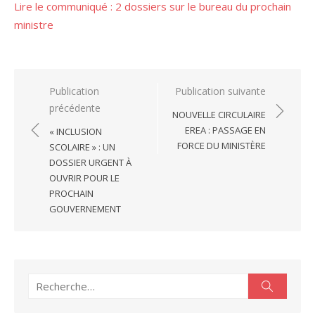
Lire le communiqué : 2 dossiers sur le bureau du prochain
ministre
Navigation
Publication
Publication suivante
précédente
de
NOUVELLE CIRCULAIRE
l’article
EREA : PASSAGE EN
« INCLUSION
FORCE DU MINISTÈRE
SCOLAIRE » : UN
DOSSIER URGENT À
OUVRIR POUR LE
PROCHAIN
GOUVERNEMENT
Recherche
Recherc
pour :