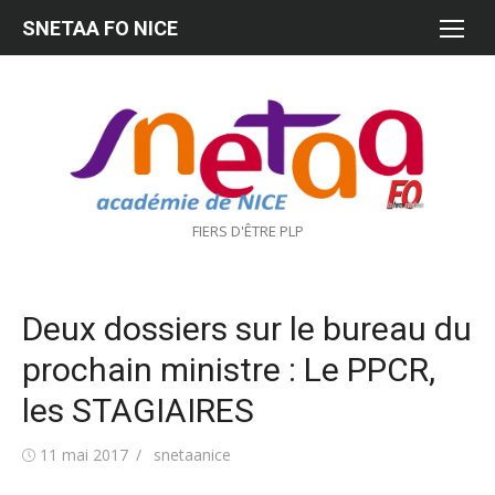
Aller
SNETAA FO NICE
au
contenu
FIERS D'ÊTRE PLP
Deux dossiers sur le bureau du
prochain ministre : Le PPCR,
les STAGIAIRES
Publié
Auteur/autrice
11 mai 2017
snetaanice
le