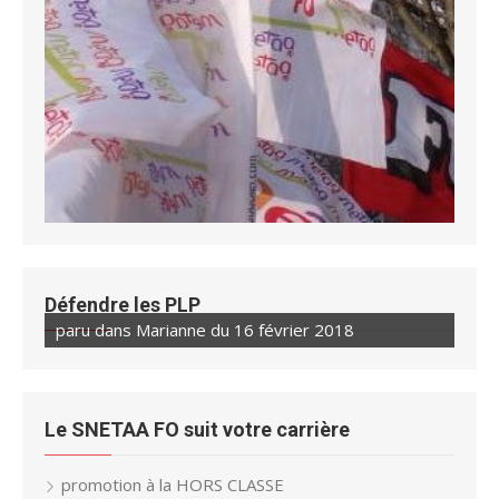
Défendre les PLP
paru dans Marianne du 16 février 2018
paru dans Marianne du 23 février 2018
Le SNETAA FO suit votre carrière
promotion à la HORS CLASSE