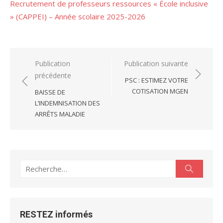
Recrutement de professeurs ressources « École inclusive
» (CAPPEI) – Année scolaire 2025-2026
Navigation
Publication
Publication suivante
précédente
de
PSC : ESTIMEZ VOTRE
l’article
COTISATION MGEN
BAISSE DE
L’INDEMNISATION DES
ARRÊTS MALADIE
Recherche
Recherc
pour :
RESTEZ informés