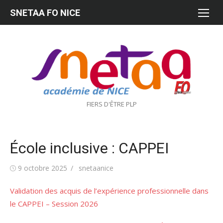
Aller
SNETAA FO NICE
au
contenu
FIERS D'ÊTRE PLP
École inclusive : CAPPEI
Publié
Auteur/autrice
9 octobre 2025
snetaanice
le
Validation des acquis de l’expérience professionnelle dans
le CAPPEI – Session 2026