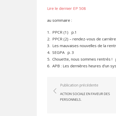
le
Lire le dernier EP 508
au sommaire :
1. PPCR (1) p.1
2. PPCR (2) – rendez-vous de carrière, 
3. Les mauvaises nouvelles de la rent
4. SEGPA p. 3
5. Chouette, nous sommes rentrés ! 
6. APB : Les dernières heures d’un 
Navigation
Publication précédente
de
ACTION SOCIALE EN FAVEUR DES
l’article
PERSONNELS.