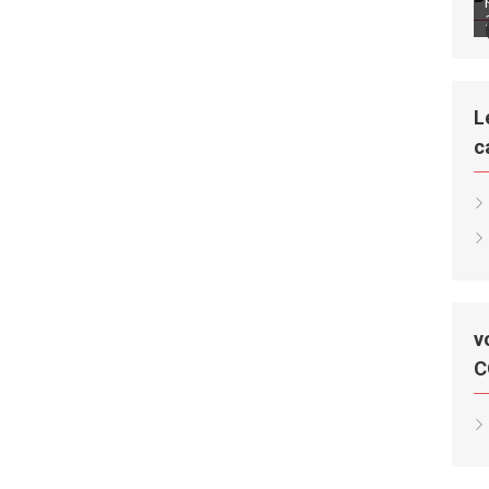
L
c
v
C