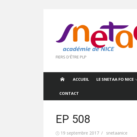
Aller
au
contenu
FIERS D'ÊTRE PLP
ACCUEIL
LE SNETAA FO NICE
CONTACT
EP 508
Publié
Auteur/autrice
19 septembre 2017
snetaanice