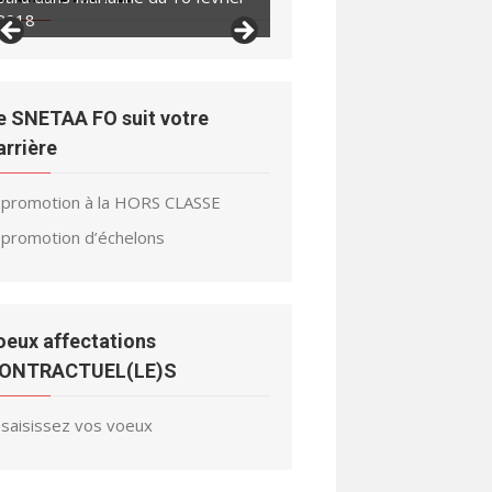
2018
2018
e SNETAA FO suit votre
arrière
promotion à la HORS CLASSE
promotion d’échelons
oeux affectations
ONTRACTUEL(LE)S
saisissez vos voeux