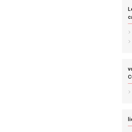
L
c
v
C
l