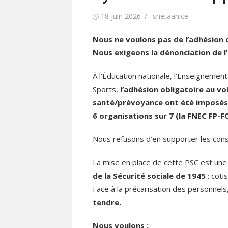
Publié
Auteur/autrice
18 juin 2026
snetaanice
le
Nous ne voulons pas de l’adhésion o
Nous exigeons la dénonciation de l’
À l’Éducation nationale, l’Enseignement
Sports,
l
’adhésion obligatoire au vo
santé/prévoyance ont été imposés p
6 organisations sur 7
(la FNEC FP-FO
Nous refusons d’en supporter les con
La mise en place de cette PSC est un
de la Sécurité sociale de 1945
: coti
Face à la précarisation des personnels
tendre.
Nous voulons :