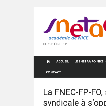
Aller
au
contenu
FIERS D'ÊTRE PLP
ACCUEIL
LE SNETAA FO NICE
CONTACT
La FNEC-FP-FO, 
syndicale à s’op