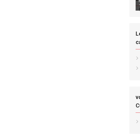
L
c
v
C