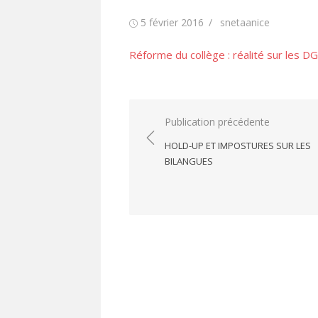
Publié
Auteur/autrice
5 février 2016
snetaanice
le
Réforme du collège : réalité sur les D
Navigation
Publication précédente
de
HOLD-UP ET IMPOSTURES SUR LES
l’article
BILANGUES