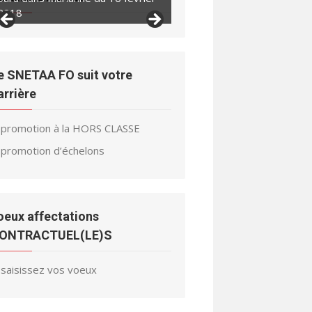
2018
2018
e SNETAA FO suit votre
arrière
promotion à la HORS CLASSE
promotion d’échelons
oeux affectations
ONTRACTUEL(LE)S
saisissez vos voeux