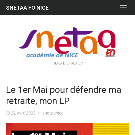
Aller
SNETAA FO NICE
au
contenu
FIERS D'ÊTRE PLP
Le 1er Mai pour défendre ma
retraite, mon LP
Publié
Auteur/autrice
22 avril 2023
snetaanice
le