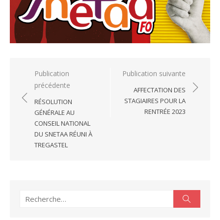
Navigation
Publication
Publication suivante
précédente
de
AFFECTATION DES
l’article
STAGIAIRES POUR LA
RÉSOLUTION
RENTRÉE 2023
GÉNÉRALE AU
CONSEIL NATIONAL
DU SNETAA RÉUNI À
TREGASTEL
Recherche
Recherc
pour :