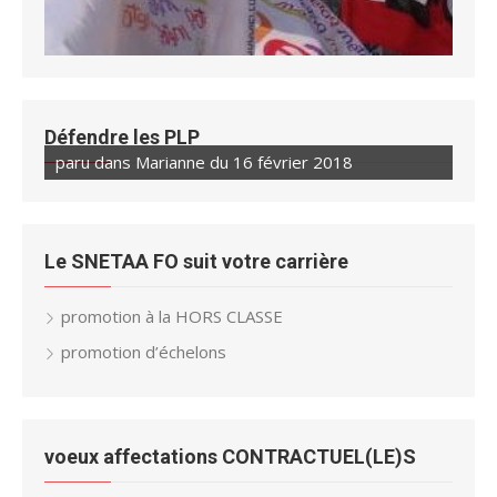
Défendre les PLP
paru dans Marianne du 16 février 2018
paru dans Marianne du 23 février 2018
Le SNETAA FO suit votre carrière
promotion à la HORS CLASSE
promotion d’échelons
voeux affectations CONTRACTUEL(LE)S