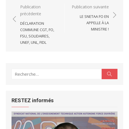
Navigation
Publication
Publication suivante
précédente
de
LE SNETAA FO EN
l’article
APPELLE À LA
DÉCLARATION
MINISTRE !
COMMUNE CGT, FO,
FSU, SOLIDAIRES,
UNEF, UNL, FIDL
Recherche
Recherc
pour :
RESTEZ informés