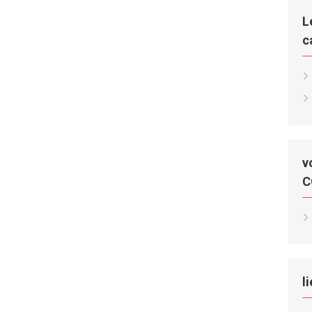
L
c
v
C
l