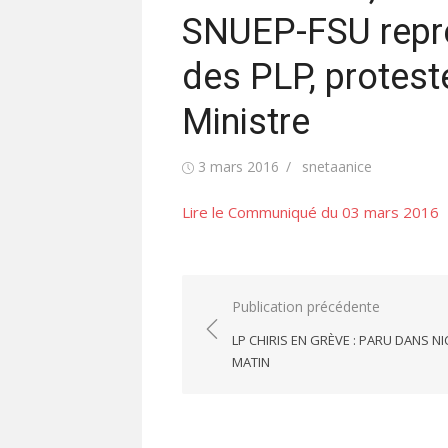
SNUEP-FSU repr
des PLP, proteste
Ministre
Publié
Auteur/autrice
3 mars 2016
snetaanice
le
Lire le Communiqué du 03 mars 2016
Navigation
Publication précédente
de
LP CHIRIS EN GRÈVE : PARU DANS NI
l’article
MATIN