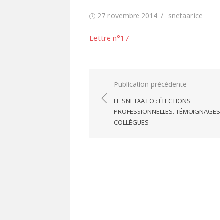
Publié
Auteur/autrice
27 novembre 2014
snetaanice
le
Lettre n°17
Navigation
Publication précédente
de
LE SNETAA FO : ÉLECTIONS
l’article
PROFESSIONNELLES. TÉMOIGNAGES
COLLÈGUES