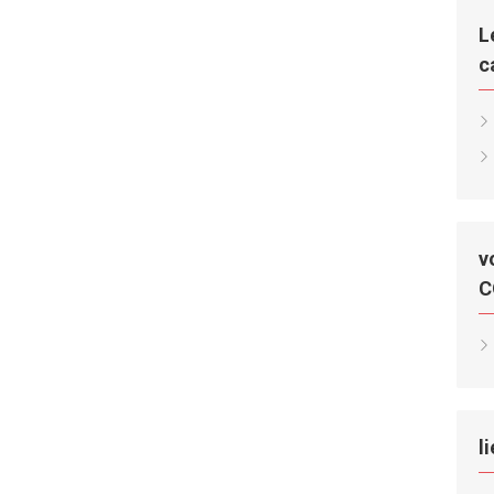
L
c
v
C
l