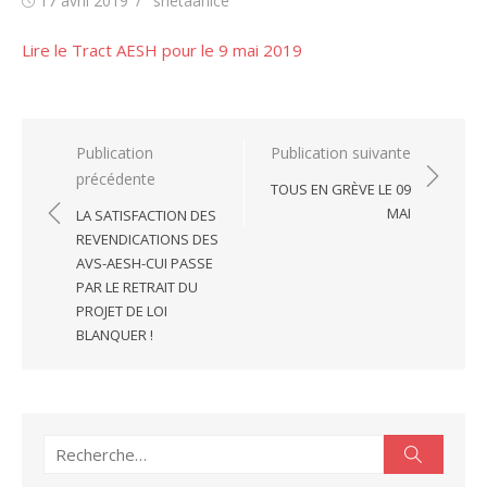
17 avril 2019
snetaanice
le
Lire le Tract AESH pour le 9 mai 2019
Navigation
Publication
Publication suivante
précédente
de
TOUS EN GRÈVE LE 09
l’article
MAI
LA SATISFACTION DES
REVENDICATIONS DES
AVS-AESH-CUI PASSE
PAR LE RETRAIT DU
PROJET DE LOI
BLANQUER !
Recherche
Recherc
pour :