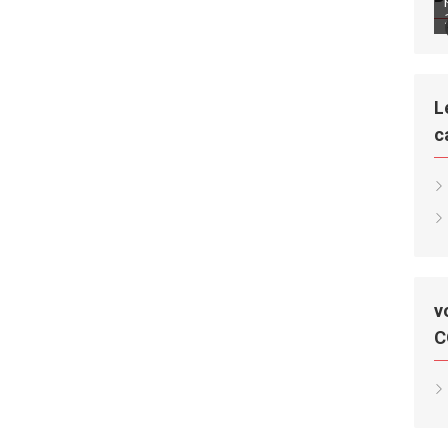
L
c
v
C