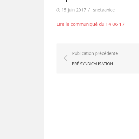
Publié
Auteur/autrice
15 juin 2017
snetaanice
le
Lire le communiqué du 14 06 17
Navigation
Publication précédente
de
PRÉ SYNDICALISATION
l’article