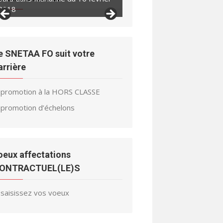
2018
2018
e SNETAA FO suit votre
arrière
promotion à la HORS CLASSE
promotion d’échelons
oeux affectations
ONTRACTUEL(LE)S
saisissez vos voeux