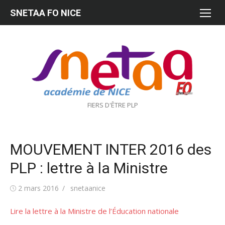
Aller
SNETAA FO NICE
au
contenu
FIERS D'ÊTRE PLP
MOUVEMENT INTER 2016 des
PLP : lettre à la Ministre
Publié
Auteur/autrice
2 mars 2016
snetaanice
le
Lire la lettre à la Ministre de l’Éducation nationale