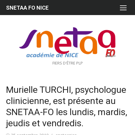
Aller
SNETAA FO NICE
au
contenu
FIERS D'ÊTRE PLP
Murielle TURCHI, psychologue
clinicienne, est présente au
SNETAA-FO les lundis, mardis,
jeudis et vendredis.
Publié
Auteur/autrice