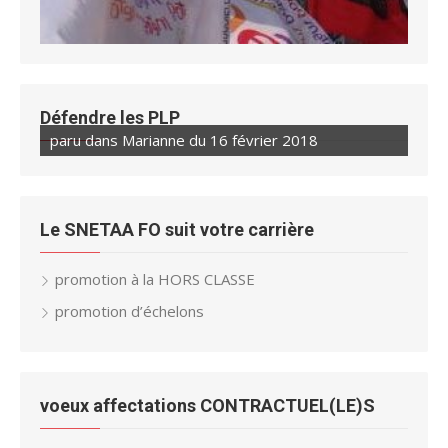
Défendre les PLP
paru dans Marianne du 16 février 2018
paru dans Marianne du 23 février 2018
Le SNETAA FO suit votre carrière
promotion à la HORS CLASSE
promotion d’échelons
voeux affectations CONTRACTUEL(LE)S