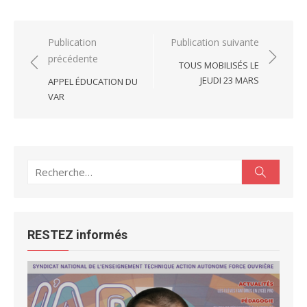
Navigation
Publication
Publication suivante
précédente
de
TOUS MOBILISÉS LE
l’article
JEUDI 23 MARS
APPEL ÉDUCATION DU
VAR
Recherche
Recherc
pour :
RESTEZ informés