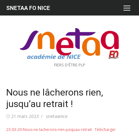
Aller
SNETAA FO NICE
au
contenu
FIERS D'ÊTRE PLP
Nous ne lâcherons rien,
jusqu’au retrait !
Publié
Auteur/autrice
21 mars 2023
snetaanice
le
23-03-20-Nous-ne-lacherons-rien-jusquau-retrait
Télécharger