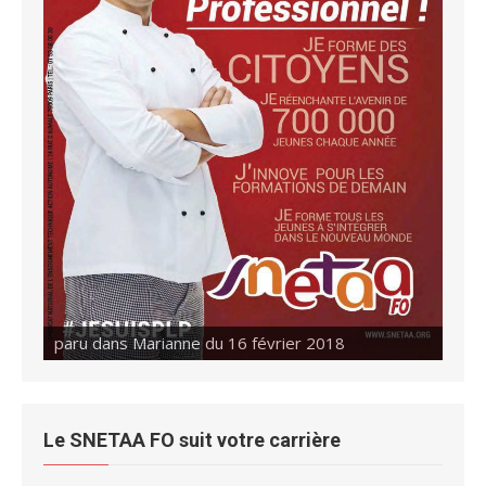
paru dans Marianne du 16 février 2018
paru dans Marianne du 23 février 2018
Le SNETAA FO suit votre carrière