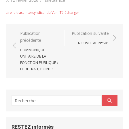
12 février 2020
snetaanice
le
Lire le tract intersyndical du Var
Télécharger
Navigation
Publication
Publication suivante
précédente
de
NOUVEL AP N°581
l’article
COMMUNIQUÉ
UNITAIRE DE LA
FONCTION PUBLIQUE :
LE RETRAIT, POINT !
Recherche
Recherc
pour :
RESTEZ informés