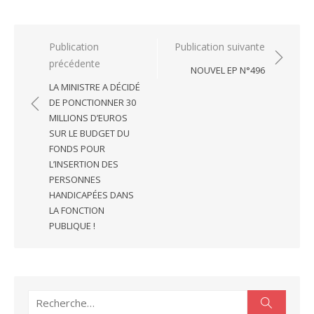
Navigation
Publication
Publication suivante
précédente
de
NOUVEL EP N°496
l’article
LA MINISTRE A DÉCIDÉ
DE PONCTIONNER 30
MILLIONS D’EUROS
SUR LE BUDGET DU
FONDS POUR
L’INSERTION DES
PERSONNES
HANDICAPÉES DANS
LA FONCTION
PUBLIQUE !
Recherche
Recherc