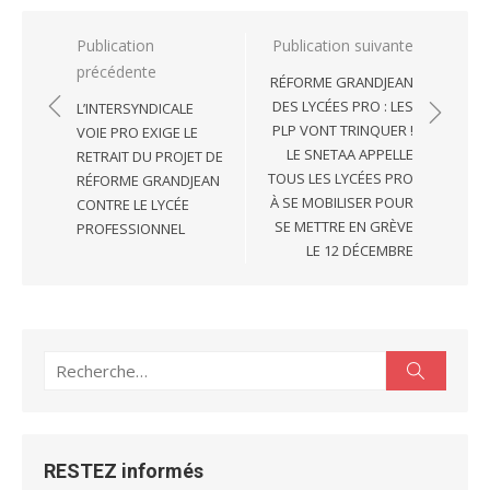
Navigation
Publication
Publication suivante
précédente
de
RÉFORME GRANDJEAN
l’article
DES LYCÉES PRO : LES
L’INTERSYNDICALE
PLP VONT TRINQUER !
VOIE PRO EXIGE LE
LE SNETAA APPELLE
RETRAIT DU PROJET DE
TOUS LES LYCÉES PRO
RÉFORME GRANDJEAN
À SE MOBILISER POUR
CONTRE LE LYCÉE
SE METTRE EN GRÈVE
PROFESSIONNEL
LE 12 DÉCEMBRE
Recherche
Recherc
pour :
RESTEZ informés