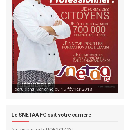
paru dans Marianne du 16 février 2018
paru dans Marianne du 23 février 2018
Le SNETAA FO suit votre carrière
promotion à la HORS CLASSE