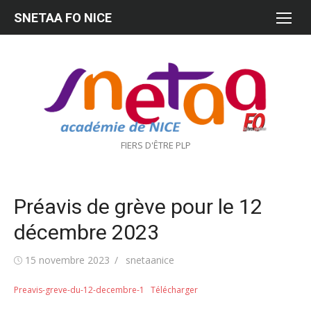
Aller
SNETAA FO NICE
au
contenu
FIERS D'ÊTRE PLP
Préavis de grève pour le 12
décembre 2023
Publié
Auteur/autrice
15 novembre 2023
snetaanice
le
Preavis-greve-du-12-decembre-1
Télécharger