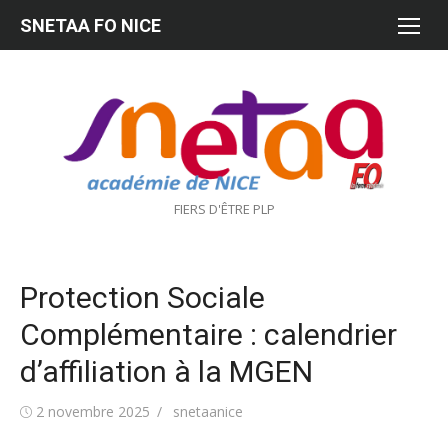
Aller
SNETAA FO NICE
au
contenu
FIERS D'ÊTRE PLP
Protection Sociale
Complémentaire : calendrier
d’affiliation à la MGEN
Publié
Auteur/autrice
2 novembre 2025
snetaanice
le