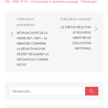
PSC – FNEC FP FO – Chronologie et questions-paysage
Télécharger
Navigation
Publication
Publication suivante
précédente
de
LE SNETAA REÇU PAR
l’article
LE NOUVEAU
RÉTROACTIVITÉ DE LA
MINISTRE DE
PRIME REP / REP+ : LE
L’ÉDUCATION
MINISTRE CONFIRME
NATIONALE
LA RÉDACTION D’UN
DÉCRET DÉCLINANT LA
DÉCISION DU CONSEIL
D’ETAT
Recherche
Recherc
pour :