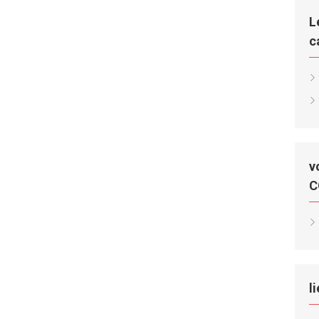
L
c
v
C
l