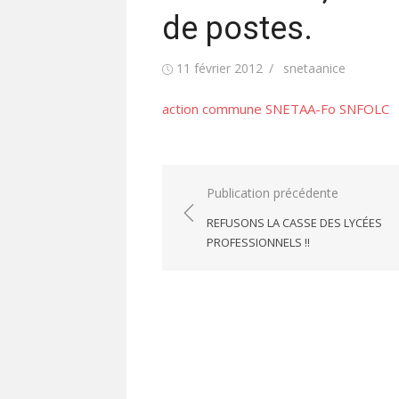
de postes.
Publié
Auteur/autrice
11 février 2012
snetaanice
le
action commune SNETAA-Fo SNFOLC
Navigation
Publication précédente
de
REFUSONS LA CASSE DES LYCÉES
l’article
PROFESSIONNELS !!