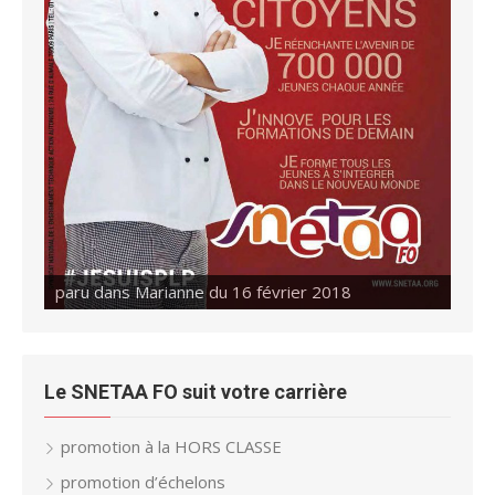
paru dans Marianne du 16 février 2018
paru dans Marianne du 23 février 2018
Le SNETAA FO suit votre carrière
promotion à la HORS CLASSE
promotion d’échelons