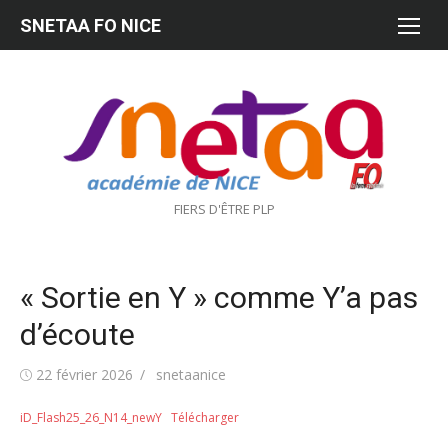
Aller
SNETAA FO NICE
au
contenu
FIERS D'ÊTRE PLP
« Sortie en Y » comme Y’a pas
d’écoute
Publié
Auteur/autrice
22 février 2026
snetaanice
le
iD_Flash25_26_N14_newY
Télécharger