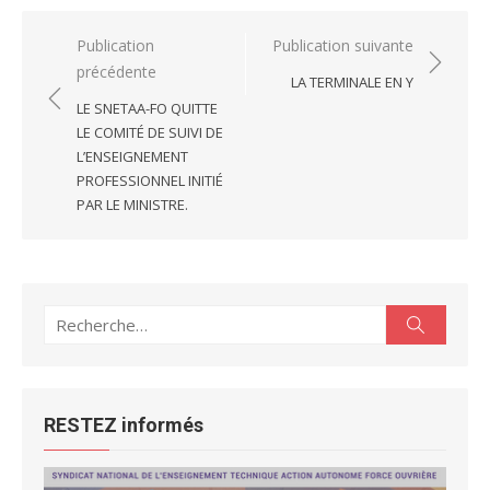
Navigation
Publication
Publication suivante
précédente
de
LA TERMINALE EN Y
l’article
LE SNETAA-FO QUITTE
LE COMITÉ DE SUIVI DE
L’ENSEIGNEMENT
PROFESSIONNEL INITIÉ
PAR LE MINISTRE.
Recherche
Recherc
pour :
RESTEZ informés