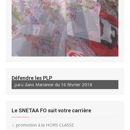
Défendre les PLP
paru dans Marianne du 16 février 2018
paru dans Marianne du 23 février 2018
Le SNETAA FO suit votre carrière
promotion à la HORS CLASSE