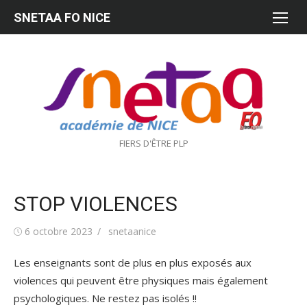
Aller
SNETAA FO NICE
au
contenu
FIERS D'ÊTRE PLP
STOP VIOLENCES
Publié
Auteur/autrice
6 octobre 2023
snetaanice
le
Les enseignants sont de plus en plus exposés aux
violences qui peuvent être physiques mais également
psychologiques. Ne restez pas isolés !!