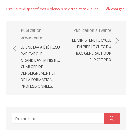
Circulaire-dispositif-des-violences-sexistes-et-sexuelles-1
Télécharger
Navigation
Publication
Publication suivante
précédente
de
LE MINISTÈRE RECYCLE
l’article
EN PIRE L’ÉCHEC DU
LE SNETAA A ÉTÉ REÇU
BAC GÉNÉRAL POUR
PAR CAROLE
LE LYCÉE PRO
GRANDJEAN, MINISTRE
CHARGÉE DE
L’ENSEIGNEMENT ET
DE LA FORMATION
PROFESSIONNELS.
Recherche
Recherc
pour :