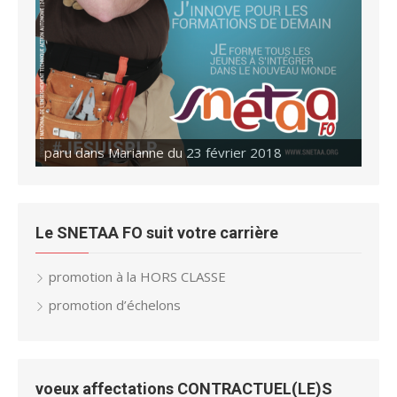
paru dans Marianne du 23 février 2018
paru dans Marianne du 02 mars 2018
Le SNETAA FO suit votre carrière
promotion à la HORS CLASSE
promotion d’échelons
voeux affectations CONTRACTUEL(LE)S