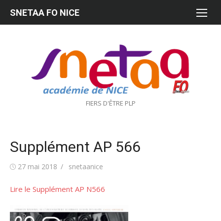
Aller
SNETAA FO NICE
au
contenu
FIERS D'ÊTRE PLP
Supplément AP 566
Publié
Auteur/autrice
27 mai 2018
snetaanice
le
Lire le Supplément AP N566