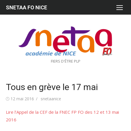
Aller
SNETAA FO NICE
au
contenu
FIERS D'ÊTRE PLP
Tous en grève le 17 mai
Publié
Auteur/autrice
12 mai 2016
snetaanice
le
Lire l’Appel de la CEF de la FNEC FP FO des 12 et 13 mai
2016