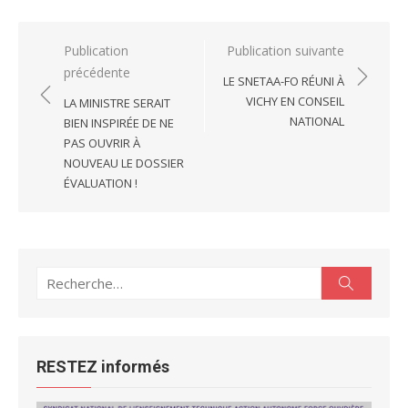
Navigation
Publication
Publication suivante
précédente
de
LE SNETAA-FO RÉUNI À
l’article
VICHY EN CONSEIL
LA MINISTRE SERAIT
NATIONAL
BIEN INSPIRÉE DE NE
PAS OUVRIR À
NOUVEAU LE DOSSIER
ÉVALUATION !
Recherche
Recherc
pour :
RESTEZ informés