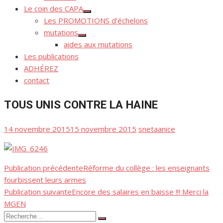
Le coin des CAPA
Afficher
Les PROMOTIONS d’échelons
le
sous-
mutations
menu
Afficher
aides aux mutations
le
sous-
Les publications
menu
ADHÉREZ
contact
TOUS UNIS CONTRE LA HAINE
Publié
Auteur/autrice
14 novembre 2015
15 novembre 2015
snetaanice
le
Publication précédente
Réforme du collège : les enseignants
Navigation
fourbissent leurs armes
de
Publication suivante
Encore des salaires en baisse !!! Merci la
MGEN
l’article
Recherche
Rechercher