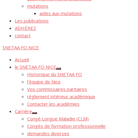
mutations
aides aux mutations
Les publications
ADHÉREZ
contact
SNETAA FO NICE
Accueil
le SNETAA FO NICE
Afficher
Historique du SNETAA FO
le
sous-
l’équipe de Nice
menu
Vos commissaires paritaires
règlement intérieur académique
Contacter les académies
Carrière
Afficher
Congé Longue Maladie (CLM)
le
sous-
Congés de formation professionnelle
menu
demandes diverses