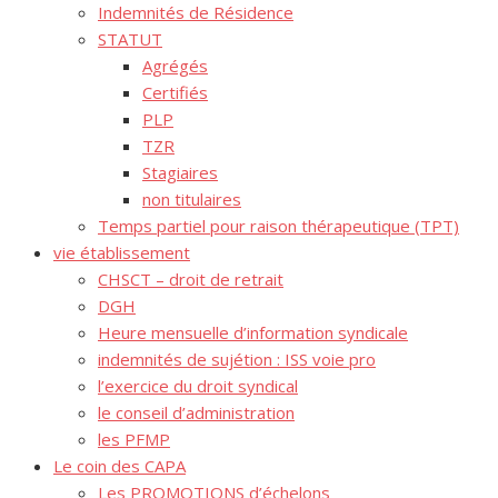
Indemnités de Résidence
STATUT
Agrégés
Certifiés
PLP
TZR
Stagiaires
non titulaires
Temps partiel pour raison thérapeutique (TPT)
vie établissement
CHSCT – droit de retrait
DGH
Heure mensuelle d’information syndicale
indemnités de sujétion : ISS voie pro
l’exercice du droit syndical
le conseil d’administration
les PFMP
Le coin des CAPA
Les PROMOTIONS d’échelons