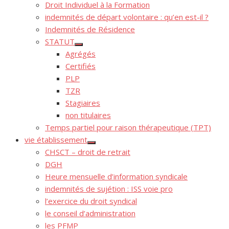
Droit Individuel à la Formation
indemnités de départ volontaire : qu’en est-il ?
Indemnités de Résidence
STATUT
Afficher
Agrégés
le
sous-
Certifiés
menu
PLP
TZR
Stagiaires
non titulaires
Temps partiel pour raison thérapeutique (TPT)
vie établissement
Afficher
CHSCT – droit de retrait
le
sous-
DGH
menu
Heure mensuelle d’information syndicale
indemnités de sujétion : ISS voie pro
l’exercice du droit syndical
le conseil d’administration
les PFMP