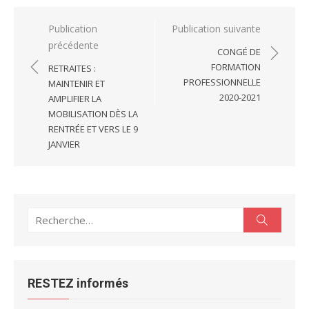
Navigation
Publication
Publication suivante
précédente
de
CONGÉ DE
l’article
FORMATION
RETRAITES :
PROFESSIONNELLE
MAINTENIR ET
2020-2021
AMPLIFIER LA
MOBILISATION DÈS LA
RENTRÉE ET VERS LE 9
JANVIER
Recherche
Recherc
pour :
RESTEZ informés