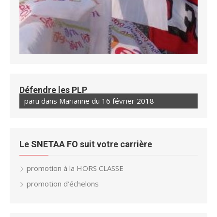
Défendre les PLP
paru dans Marianne du 16 février 2018
paru dans Marianne du 23 février 2018
Le SNETAA FO suit votre carrière
promotion à la HORS CLASSE
promotion d’échelons