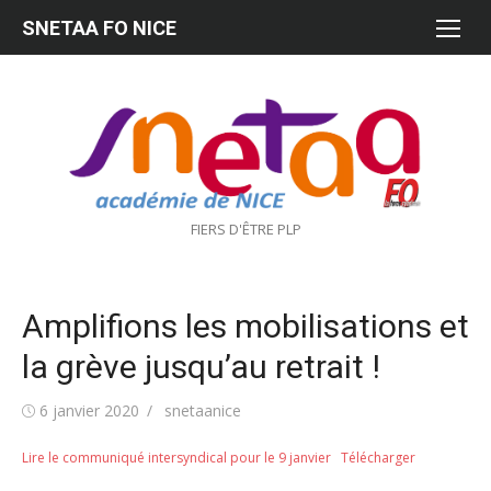
Aller
SNETAA FO NICE
au
contenu
FIERS D'ÊTRE PLP
Amplifions les mobilisations et
la grève jusqu’au retrait !
Publié
Auteur/autrice
6 janvier 2020
snetaanice
le
Lire le communiqué intersyndical pour le 9 janvier
Télécharger