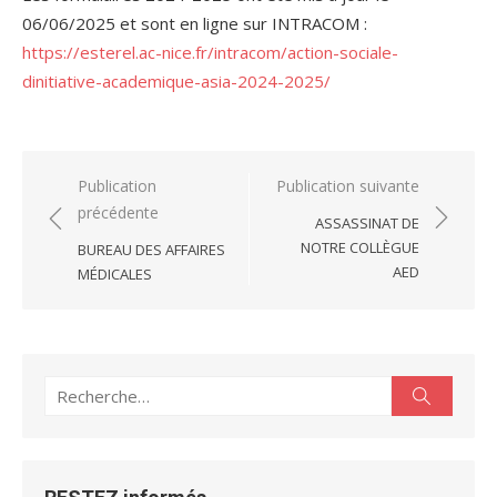
06/06/2025 et sont en ligne sur INTRACOM :
https://esterel.ac-nice.fr/intracom/action-sociale-
dinitiative-academique-asia-2024-2025/
Navigation
Publication
Publication suivante
précédente
de
ASSASSINAT DE
l’article
NOTRE COLLÈGUE
BUREAU DES AFFAIRES
AED
MÉDICALES
Recherche
Recherc
pour :