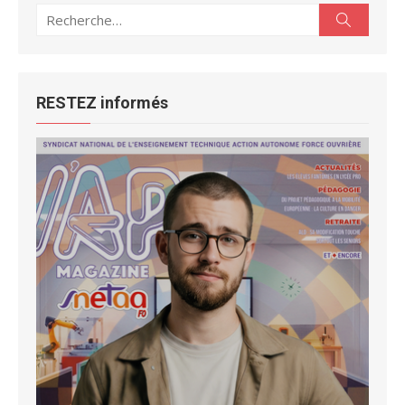
Recherche
Recherc
pour :
RESTEZ informés