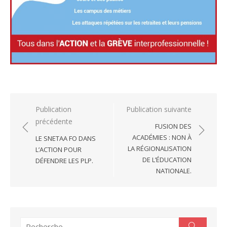
Navigation
Publication
Publication suivante
précédente
de
FUSION DES
l’article
ACADÉMIES : NON À
LE SNETAA FO DANS
LA RÉGIONALISATION
L’ACTION POUR
DE L’ÉDUCATION
DÉFENDRE LES PLP.
NATIONALE.
Recherche
Recherc