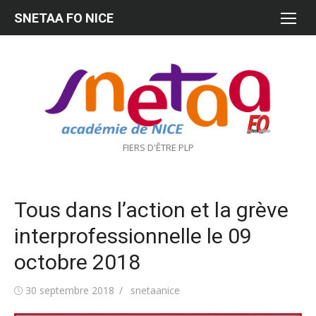
Aller
SNETAA FO NICE
au
contenu
FIERS D'ÊTRE PLP
Tous dans l’action et la grève
interprofessionnelle le 09
octobre 2018
Publié
Auteur/autrice
30 septembre 2018
snetaanice
le