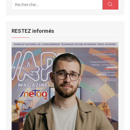
Recherche
Recherc
pour :
RESTEZ informés