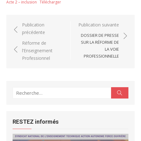
Acte 2 – inclusion
Télécharger
Navigation
Publication
Publication suivante
précédente
de
DOSSIER DE PRESSE
l’article
SUR LA RÉFORME DE
Réforme de
LA VOIE
l’Enseignement
PROFESSIONNELLE
Professionnel
Recherche
Recherc
pour :
RESTEZ informés