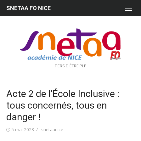
Aller
SNETAA FO NICE
au
contenu
FIERS D'ÊTRE PLP
Acte 2 de l’École Inclusive :
tous concernés, tous en
danger !
Publié
Auteur/autrice
5 mai 2023
snetaanice
le