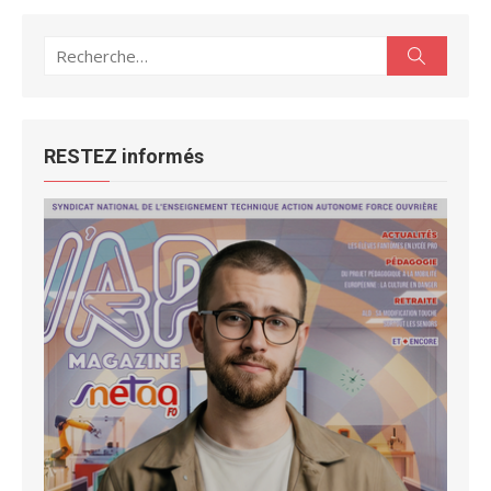
Recherche
Recherc
pour :
RESTEZ informés