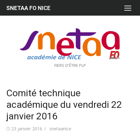
Aller
SNETAA FO NICE
au
contenu
FIERS D'ÊTRE PLP
Comité technique
académique du vendredi 22
janvier 2016
Publié
Auteur/autrice
23 janvier 2016
snetaanice
le