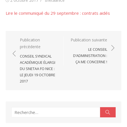
2 octobre 2017
snetaanice
le
Lire le communiqué du 29 septembre : contrats aidés
Navigation
Publication
Publication suivante
précédente
de
LE CONSEIL
l’article
D’ADMINISTRATION :
CONSEIL SYNDICAL
ÇA ME CONCERNE !
ACADÉMIQUE ÉLARGI
DU SNETAA FO NICE :
LE JEUDI 19 OCTOBRE
2017
Recherche
Recherc
pour :