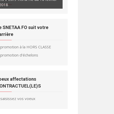
2018
e SNETAA FO suit votre
arrière
promotion à la HORS CLASSE
promotion d’échelons
oeux affectations
ONTRACTUEL(LE)S
saisissez vos voeux