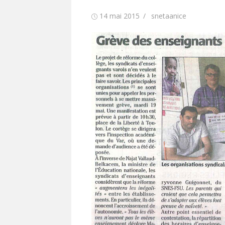
Publié
Auteur/autrice
14 mai 2015
snetaanice
le