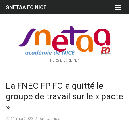
Aller
SNETAA FO NICE
au
contenu
FIERS D'ÊTRE PLP
La FNEC FP FO a quitté le
groupe de travail sur le « pacte
»
Publié
Auteur/autrice
11 mai 2023
snetaanice
le