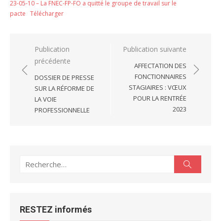
23-05-10 – La FNEC-FP-FO a quitté le groupe de travail sur le
pacte
Télécharger
Navigation
Publication
Publication suivante
précédente
de
AFFECTATION DES
l’article
FONCTIONNAIRES
DOSSIER DE PRESSE
STAGIAIRES : VŒUX
SUR LA RÉFORME DE
POUR LA RENTRÉE
LA VOIE
2023
PROFESSIONNELLE
Recherche
Recherc
pour :
RESTEZ informés