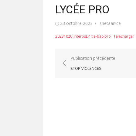
LYCÉE PRO
Publié
Auteur/autrice
23 octobre 2023
snetaanice
le
20231020_interosLP_tle-bac-pro
Télécharger
Navigation
Publication précédente
de
STOP VIOLENCES
l’article