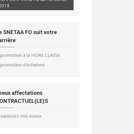
2018
e SNETAA FO suit votre
arrière
promotion à la HORS CLASSE
promotion d’échelons
oeux affectations
ONTRACTUEL(LE)S
saisissez vos voeux