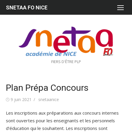
Aller
SNETAA FO NICE
au
contenu
FIERS D'ÊTRE PLP
Plan Prépa Concours
Publié
Auteur/autrice
9 juin 2021
snetaanice
le
Les inscriptions aux préparations aux concours internes
sont ouvertes pour les enseignants et les personnels
d’éducation qui le souhaitent. Les inscriptions sont