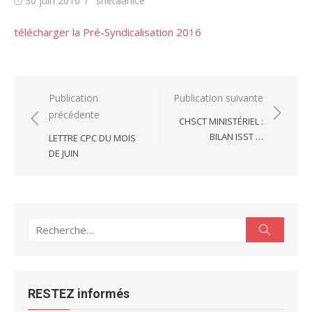
30 juin 2016
snetaanice
le
télécharger la Pré-Syndicalisation 2016
Navigation
Publication
Publication suivante
précédente
de
CHSCT MINISTÉRIEL :
l’article
BILAN ISST …
LETTRE CPC DU MOIS
DE JUIN
Recherche
Recherc
pour :
RESTEZ informés