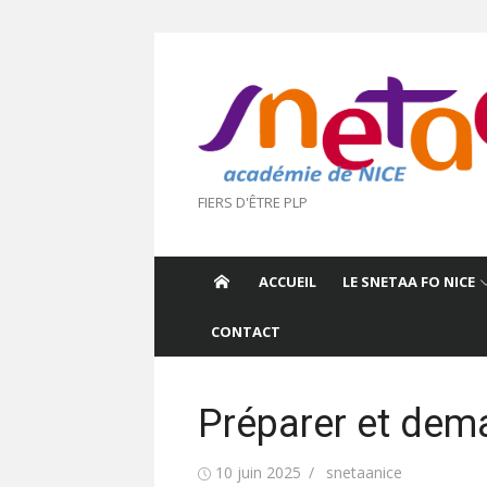
Aller
au
contenu
FIERS D'ÊTRE PLP
ACCUEIL
LE SNETAA FO NICE
CONTACT
Préparer et dema
Publié
Auteur/autrice
10 juin 2025
snetaanice