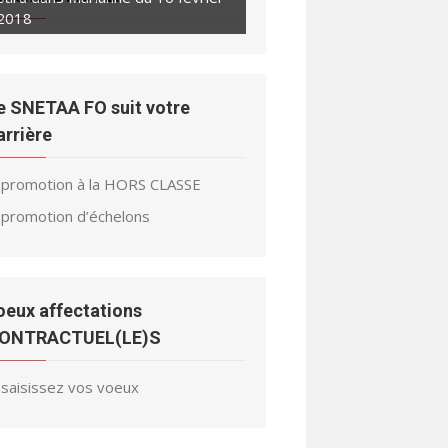
2018
e SNETAA FO suit votre
arrière
promotion à la HORS CLASSE
promotion d’échelons
oeux affectations
ONTRACTUEL(LE)S
saisissez vos voeux